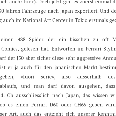
sieh auch:
hier
). Doch jetzt gibt es zuerst einmal d
t 50 Jahren Fahrzeuge nach Japan exportiert. Und d
 auch im National Art Center in Tokio erstmals gez
einen 488 Spider, der ein bisschen zu oft M
 Comics, gelesen hat. Entworfen im Ferrari Styli
arf der J50 aber sicher diese sehr aggressive Anm
h ist er ja auch für den japanischen Markt bestim
eben, «fuori serie», also ausserhalb de
sablaufs, und man darf davon ausgehen, dass 
nd. Ob ausschliesslich nach Japan, das wissen wi
 ob es einen Ferrari D60 oder CH65 geben wird
eser Art, auch das entzieht sich unserer Kenntni