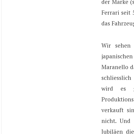
der Marke (
Ferrari sei
das Fahrzeug
Wir sehen 
japanischen
Maranello d
schliesslic
wird es g
Produktion
verkauft si
nicht. Und
Jubiläen di