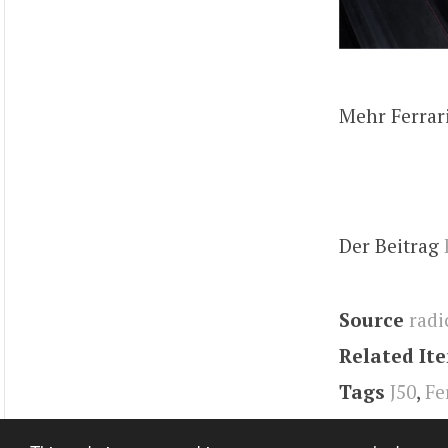
Mehr Ferrar
Der Beitrag
Source
radi
Related It
Tags
J50
,
Fe
www.radica