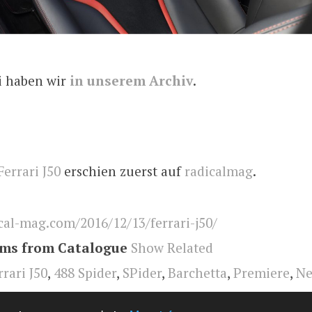
i haben wir
in unserem Archiv
.
Ferrari J50
erschien zuerst auf
radicalmag
.
cal-mag.com/2016/12/13/ferrari-j50/
ems from Catalogue
Show Related
rrari J50
,
488 Spider
,
SPider
,
Barchetta
,
Premiere
,
Ne
l-mag.com
,
japan
,
design
,
radical
,
Ferrari