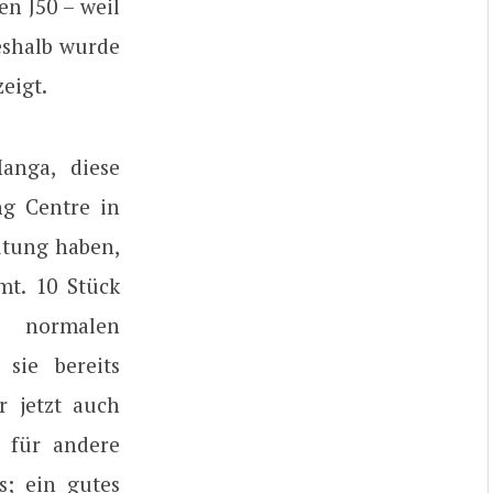
en J50 – weil
eshalb wurde
eigt.
anga, diese
ng Centre in
utung haben,
mt. 10 Stück
s normalen
sie bereits
r jetzt auch
 für andere
s; ein gutes