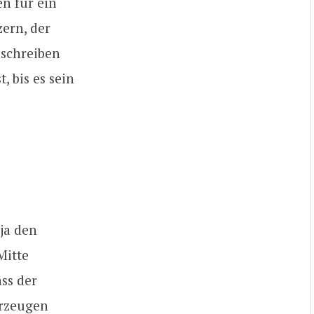
n für ein
zern, der
 schreiben
, bis es sein
.
ja den
Mitte
ss der
erzeugen