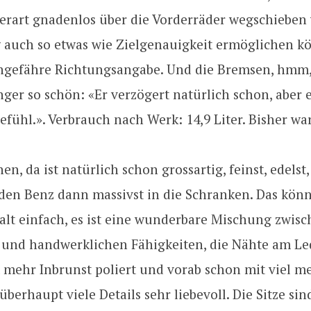
derart gnadenlos über die Vorderräder wegschieben
 auch so etwas wie Zielgenauigkeit ermöglichen kö
ungefähre Richtungsangabe. Und die Bremsen, hmm, 
ger so schön: «Er verzögert natürlich schon, aber es
fühl.». Verbrauch nach Werk: 14,9 Liter. Bisher war
nen, da ist natürlich schon grossartig, feinst, edelst
 den Benz dann massivst in die Schranken. Das kön
alt einfach, es ist eine wunderbare Mischung zwisc
und handwerklichen Fähigkeiten, die Nähte am Le
 mehr Inbrunst poliert und vorab schon mit viel m
überhaupt viele Details sehr liebevoll. Die Sitze sin