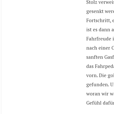
Stolz verwei
gesenkt werd
Fortschritt,
ist es dann 
Fahrfreude 
nach einer 
sanften Gas
das Fahrpeda
vorn. Die g
gefunden. U
woran wir wa
Gefühl dafür