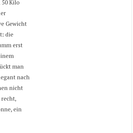
 50 Kilo
ler
ive Gewicht
t: die
rumm erst
einem
rückt man
elegant nach
hen nicht
recht,
onne, ein