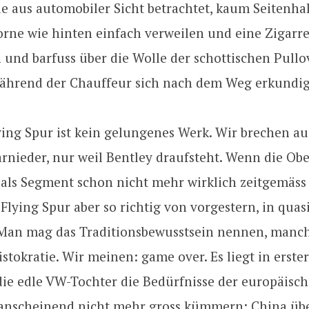
e aus automobiler Sicht betrachtet, kaum Seitenhal
orne wie hinten einfach verweilen und eine Zigarr
und barfuss über die Wolle der schottischen Pull
während der Chauffeur sich nach dem Weg erkundig
ying Spur ist kein gelungenes Werk. Wir brechen au
rnieder, nur weil Bentley draufsteht. Wenn die Obe
als Segment schon nicht mehr wirklich zeitgemäss 
 Flying Spur aber so richtig von vorgestern, in quasi
Man mag das Traditionsbewusstsein nennen, manc
stokratie. Wir meinen: game over. Es liegt in erster
die edle VW-Tochter die Bedürfnisse der europäisc
anscheinend nicht mehr gross kümmern: China über