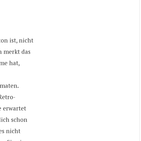
on ist, nicht
n merkt das
eme hat,
omaten.
Retro-
e erwartet
slich schon
es nicht