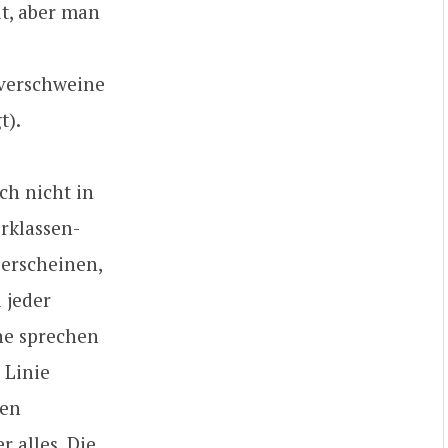
t, aber man
e
overschweine
t).
ch nicht in
rklassen-
erscheinen,
 jeder
he sprechen
 Linie
hen
 alles. Die