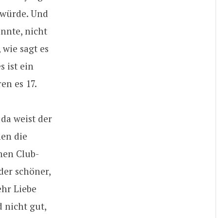
 würde. Und
nnte, nicht
wie sagt es
 ist ein
en es 17.
, da weist der
nen die
hen Club-
der schöner,
ehr Liebe
d nicht gut,