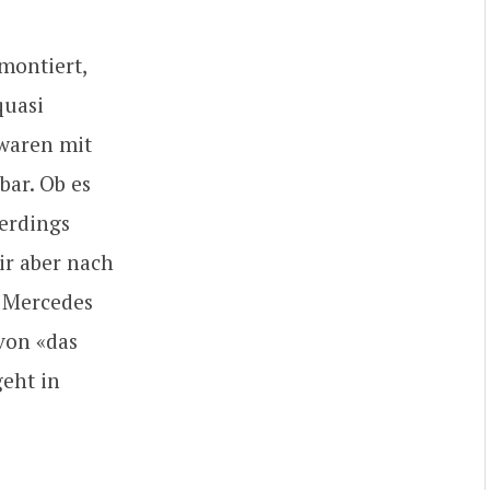
montiert,
quasi
 waren mit
bar. Ob es
lerdings
ir aber nach
n Mercedes
 von «das
geht in