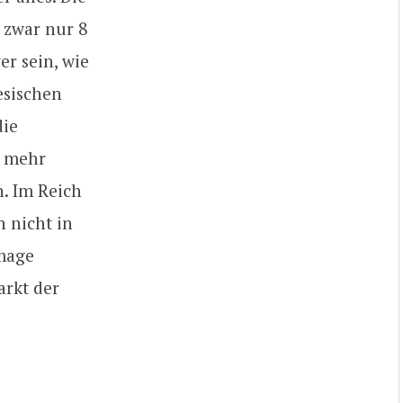
 zwar nur 8
er sein, wie
esischen
die
s mehr
n. Im Reich
 nicht in
Image
arkt der