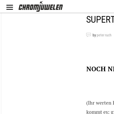
SUPERT
by
peter ruch
NOCH N
(Ihr werten 
kommt es: g