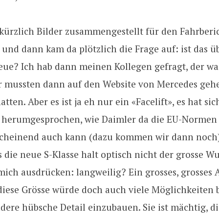
 kürzlich Bilder zusammengestellt für den Fahrber
 und dann kam da plötzlich die Frage auf: ist das 
eue? Ich hab dann meinen Kollegen gefragt, der wa
ir mussten dann auf den Website von Mercedes gehe
tten. Aber es ist ja eh nur ein «Facelift», es hat sic
e herumgesprochen, wie Daimler da die EU-Normen 
scheinend auch kann (dazu kommen wir dann noch),
s die neue S-Klasse halt optisch nicht der grosse Wur
 mich ausdrücken: langweilig? Ein grosses, grosses 
iese Grösse würde doch auch viele Möglichkeiten b
dere hübsche Detail einzubauen. Sie ist mächtig, di