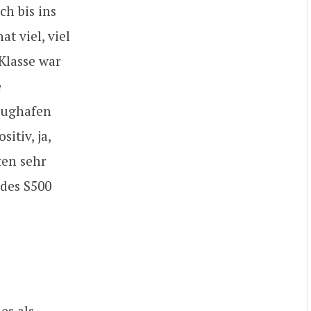
ch bis ins
t viel, viel
Klasse war
e
Flughafen
itiv, ja,
ten sehr
es als