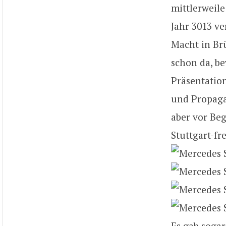
mittlerweile
Jahr 3013 ve
Macht in Brü
schon da, be
Präsentatio
und Propagan
aber vor Beg
Stuttgart-fr
Es gab sogar