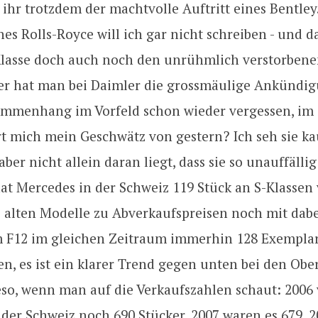
t ihr trotzdem der machtvolle Auftritt eines Bentle
es Rolls-Royce will ich gar nicht schreiben - und 
Klasse doch auch noch den unrühmlich verstorben
der hat man bei Daimler die grossmäulige Ankündig
mmenhang im Vorfeld schon wieder vergessen, im 
 mich mein Geschwätz von gestern? Ich seh sie ka
aber nicht allein daran liegt, dass sie so unauffällig
at Mercedes in der Schweiz 119 Stück an S-Klassen 
e alten Modelle zu Abverkaufspreisen noch mit dabei
m F12 im gleichen Zeitraum immerhin 128 Exemplar
n, es ist ein klarer Trend gegen unten bei den Obe
eso, wenn man auf die Verkaufszahlen schaut: 2006 
der Schweiz noch 690 Stücker, 2007 waren es 679, 2