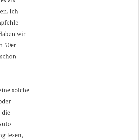
en. Ich
mpfehle
 Haben wir
n 50er
 schon
eine solche
oder
 die
Auto
g lesen,