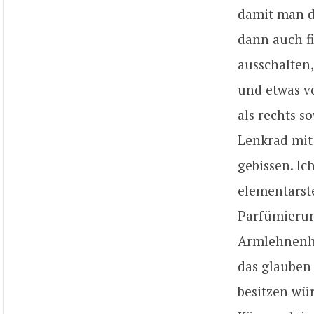
damit man d
dann auch fi
ausschalten,
und etwas v
als rechts s
Lenkrad mit
gebissen. Ic
elementarst
Parfümierun
Armlehnenhe
das glauben S
besitzen wü