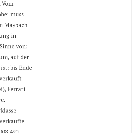
y. Vom
dabei muss
en Maybach
ung in
Sinne von:
um, auf der
 ist: bis Ende
verkauft
), Ferrari
e.
rklasse-
verkaufte
008 490,