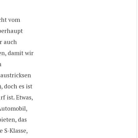
icht vom
überhaupt
r auch
n, damit wir
h
austricksen
 doch es ist
f ist. Etwas,
Automobil,
ieten, das
e S-Klasse,