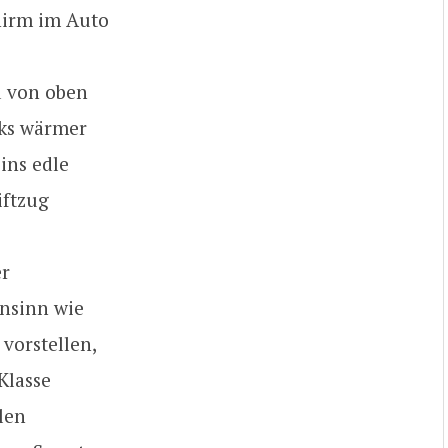
hirm im Auto
d von oben
nks wärmer
 ins edle
iftzug
er
nsinn wie
vorstellen,
-Klasse
len