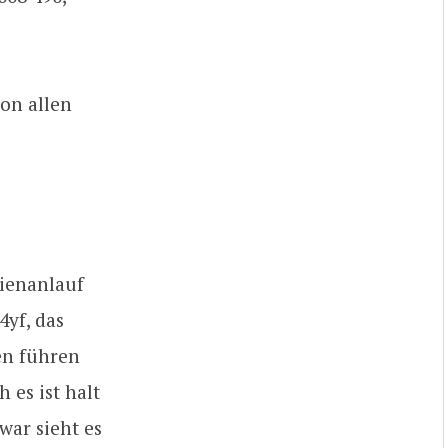
von allen
rienanlauf
4yf, das
en führen
 es ist halt
war sieht es