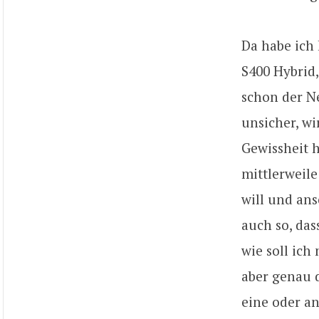
Da habe ich
S400 Hybrid,
schon der N
unsicher, w
Gewissheit ha
mittlerweil
will und an
auch so, das
wie soll ich
aber genau d
eine oder an