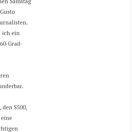
inen Samstag
 Gusto
urnalisten.
 ich ein
360-Grad-
hren
wunderbar.
, den S500,
 eine
chtigen