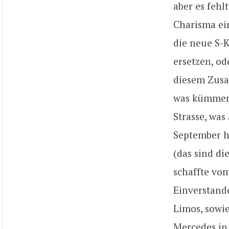
aber es fehl
Charisma ein
die neue S-
ersetzen, o
diesem Zusa
was kümmert
Strasse, was 
September h
(das sind di
schaffte vo
Einverstande
Limos, sowi
Mercedes in 