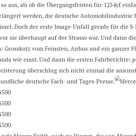
 so aus, als ob die Übergangsfristen für 1234yf einfa
rlängert werden, die deutsche Automobilindustrie ha
ssel. Doch der erste Image-Unfall gerade für die S-
vor sie überhaupt auf der Strasse war. Und dann di
n: Grosskotz vom Feinsten, Airbus und ein ganzer 
da wie einst. Und dann die ersten Fahrberichte: pos
eisterung überschlug sich nicht einmal die ansons
eundliche deutsche Fach- und Tages-Presse.
 jede Menge Kritik, auch zu Dingen, die von Merced