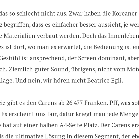
das so schlecht nicht aus. Zwar haben die Koreane
z begriffen, dass es einfacher besser aussieht, je we
e Materialien verbaut werden. Doch das Innenlebe
les ist dort, wo man es erwartet, die Bedienung ist 
 Gestühl ist ansprechend, der Screen dominant, abe
ich. Ziemlich guter Sound, übrigens, nicht vom Moto
lage. Und nein, wir hören nicht Beatrice Egli.
iz gibt es den Carens ab 26'477 Franken. Pff, was sol
Es erscheint uns fair, dafür kriegt man jede Menge
e hat auf einer halben A4-Seite Platz. Der Carens ers
ls die ultimative Lösung in diesem Segment, der eb