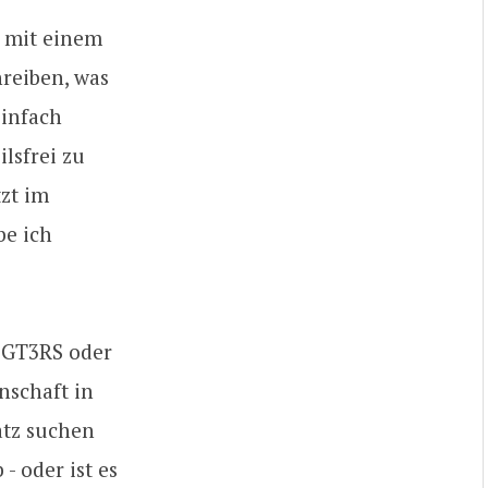
n mit einem
hreiben, was
einfach
lsfrei zu
tzt im
be ich
n GT3RS oder
nschaft in
atz suchen
 oder ist es