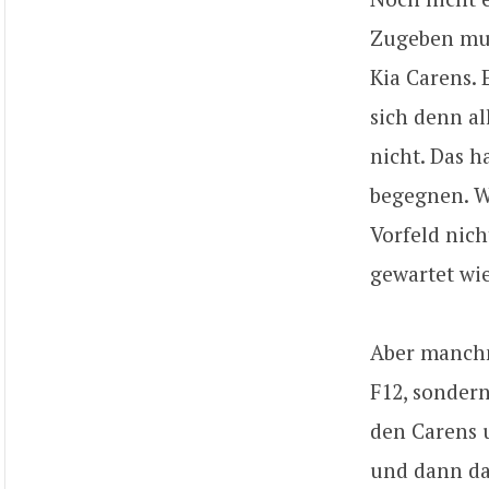
Zugeben mus
Kia Carens. 
sich denn al
nicht. Das h
begegnen. Wo
Vorfeld nich
gewartet wie
Aber manchm
F12, sondern
den Carens u
und dann da