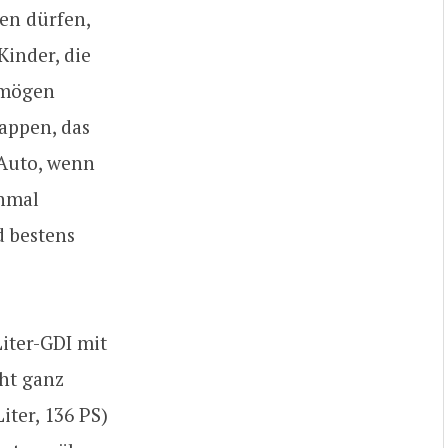
gen dürfen,
Kinder, die
 mögen
appen, das
 Auto, wenn
inmal
d bestens
iter-GDI mit
ht ganz
iter, 136 PS)