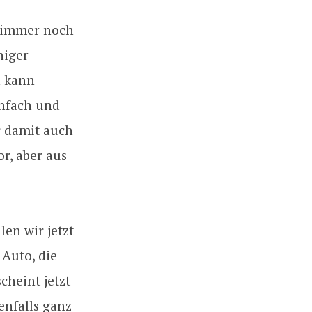
r immer noch
niger
n kann
einfach und
r damit auch
r, aber aus
len wir jetzt
 Auto, die
cheint jetzt
enfalls ganz