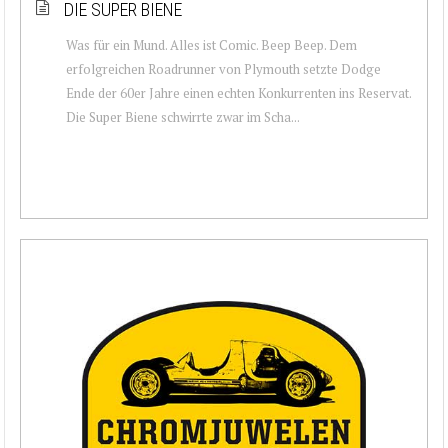
DIE SUPER BIENE
Was für ein Mund. Alles ist Comic. Beep Beep. Dem
erfolgreichen Roadrunner von Plymouth setzte Dodge
Ende der 60er Jahre einen echten Konkurrenten ins Reservat.
Die Super Biene schwirrte zwar im Scha...