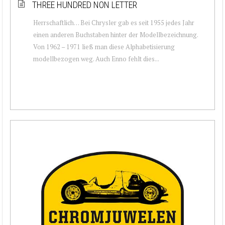
THREE HUNDRED NON LETTER
Herrschaftlich… Bei Chrysler gab es seit 1955 jedes Jahr
einen anderen Buchstaben hinter der Modellbezeichnung.
Von 1962 – 1971 ließ man diese Alphabetisierung
modellbezogen weg. Auch Enno fehlt dies...