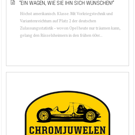
“EIN WAGEN, WIE SIE IHN SICH WÜNSCHEN!”
Höchst amerikanisch. Klasse. Mit Vorkriegstechnik und
Variantenreichtum auf Platz 2 der deutschen
Zulassungsstatistik – wovon Opel heute nur träumen kann,
gelang den Rüsselsheimern in den frühen 60er...