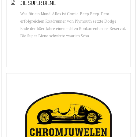
DIE SUPER BIENE
Was für ein Mund. Alles ist Comic. Beep Beep. Dem
erfolgreichen Roadrunner von Plymouth setzte Dodge
Ende der 60er Jahre einen echten Konkurrenten ins Reservat.
Die Super Biene schwirrte zwar im Scha...