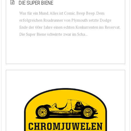
DIE SUPER BIENE
Was für ein Mund. Alles ist Comic. Beep Beep. Dem
erfolgreichen Roadrunner von Plymouth setzte Dodge
Ende der 60er Jahre einen echten Konkurrenten ins Reservat.
Die Super Biene schwirrte zwar im Scha...