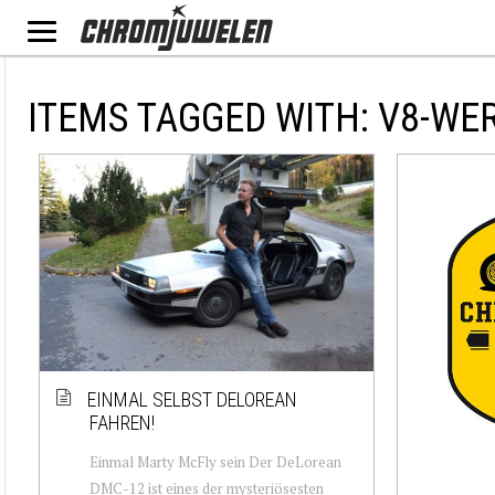
ITEMS TAGGED WITH: V8-WE
EINMAL SELBST DELOREAN
FAHREN!
Einmal Marty McFly sein Der DeLorean
DMC-12 ist eines der mysteriösesten