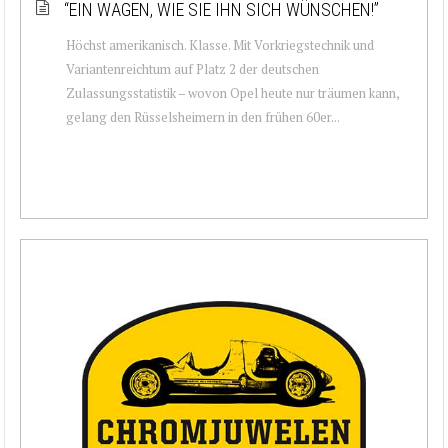
“EIN WAGEN, WIE SIE IHN SICH WÜNSCHEN!”
Höchst amerikanisch. Klasse. Mit Vorkriegstechnik und
Variantenreichtum auf Platz 2 der deutschen
Zulassungsstatistik – wovon Opel heute nur träumen kann,
gelang den Rüsselsheimern in den frühen 60er...