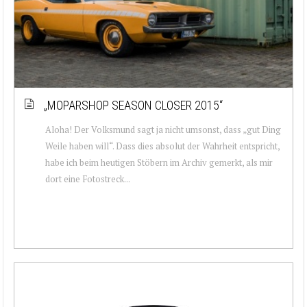
„MOPARSHOP SEASON CLOSER 2015“
Aloha! Der Volksmund sagt ja nicht umsonst, dass „gut Ding
Weile haben will“. Dass dies absolut der Wahrheit entspricht,
habe ich beim heutigen Stöbern im Archiv gemerkt, als mir
dort eine Fotostreck...