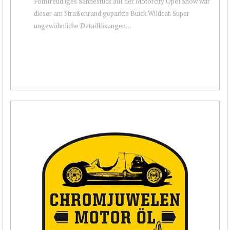
Fomfreud.iges Sahnestück auf der Motorcity Opel Show war
dieser am Straßenrand geparkte Buick Wildcat. Super
ungewöhnliche Detaillösungen…