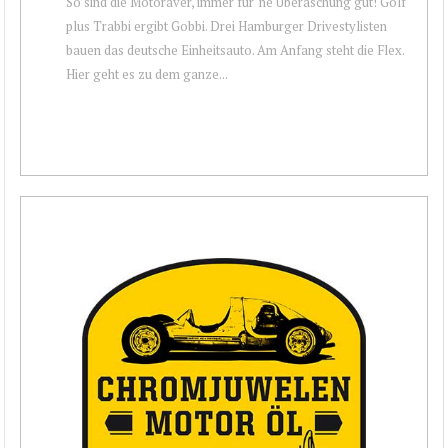
So sind die Motoraver, immer für 'ne Überaschung gut! Golf
plus Trabbi ergibt Gobbi. Drei Hamburger Drivestylisten
bauen das deutsche Einheitsauto. Am Anfang steht die Flex.
Hier geht es zu dem ganze...