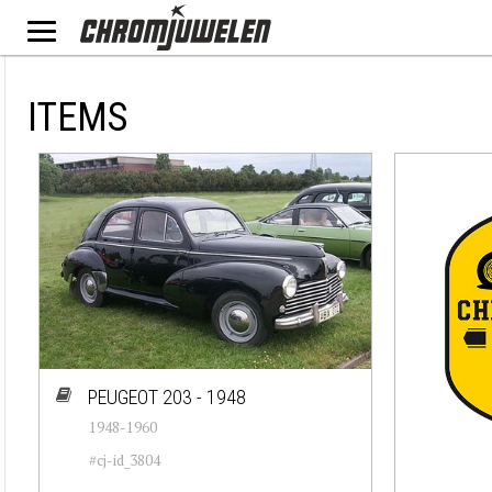
ITEMS
PEUGEOT 203 - 1948
1948-1960
#cj-id_3804