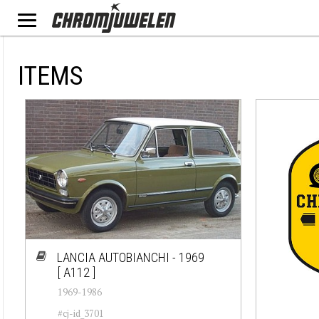
ITEMS
LANCIA AUTOBIANCHI - 1969
[ A112 ]
1969-1986
#cj-id_3701