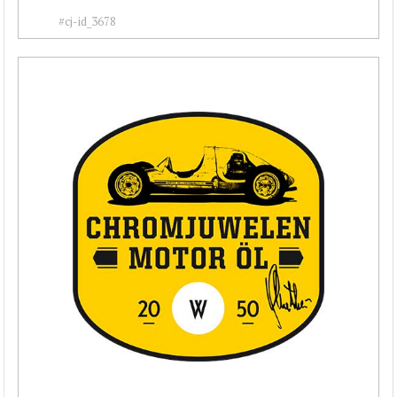
#cj-id_3678