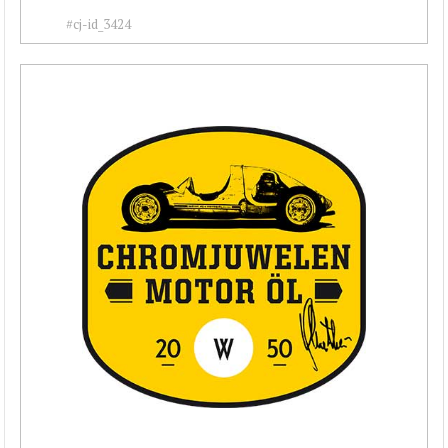
#cj-id_3424