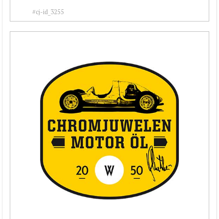
#cj-id_3255