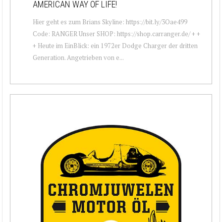
AMERICAN WAY OF LIFE!
Hier geht es zum Brians Skyline: https://bit.ly/3Oae499
Code: RANGER Unser SHOP: https://shop.carranger.de/ + +
+ Heute im EinBlick: ein 1972er Dodge Charger der dritten
Generation. Angetrieben von e...