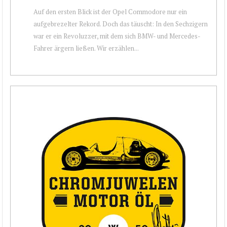
Auf den ersten Blick ist der Opel Commodore nur ein
aufgebrezelter Rekord. Doch das täuscht: In den Sechzigern
war er ein Revoluzzer, mit dem sich BMW- und Mercedes-
Fahrer ärgern ließen. Wir erzählen...