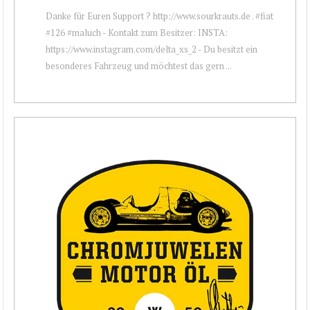
Danke für Euren Support ? http://www.sourkrauts.de . #fiat
#126 #maluch - Kontakt zum Besitzer: INSTA:
https://www.instagram.com/delta_xs_2 - Du besitzt ein
besonderes Fahrzeug und möchtest das gern ...