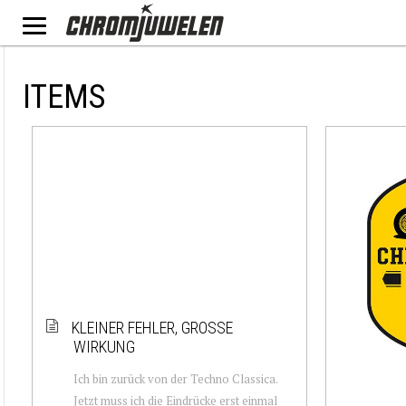
ITEMS
KLEINER FEHLER, GROSSE W
IRKUNG
Ich bin zurück von der Techno Classica.
Jetzt muss ich die Eindrücke erst einmal