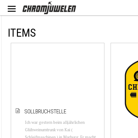
ITEMS
SOLLBRUCHSTELLE
Ich war gestern beim alljährlichen
Glühweinumtrunk von Kai (
Schleifmaschinen ) in Marburg. Er macht