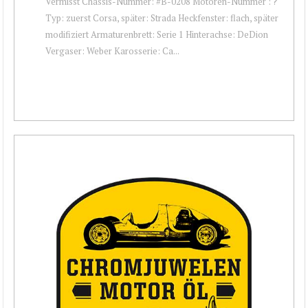
Vermisst Chassis-Nummer: #B-0208 Motoren-Nummer : ?
Typ: zuerst Corsa, später: Strada Heckfenster: flach, später
modifiziert Armaturenbrett: Serie 1 Hinterachse: DeDion
Vergaser: Weber Karosserie: Ca...