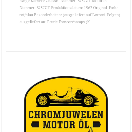
Ewige Karriere Chassis-Nummer: 3757GT Motoren-
Nummer: 3757GT Produktionsdatum: 1962 Original-Farbe:
rot/blau Besonderheiten: (ausgeliefert auf Borrani-Felgen)
ausgeliefert an: Ecurie Francorchamps (K...