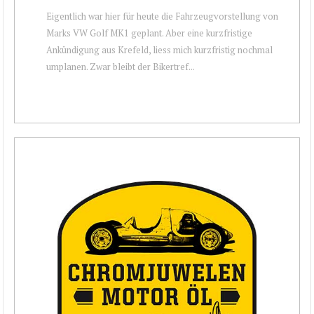
Eigentlich war hier für heute die Fahrzeugvorstellung von
Marks VW Golf MK1 geplant. Aber eine kurzfristige
Ankündigung aus Krefeld, liess mich kurzfristig nochmal
umplanen. Zwar bleibt der Bikertref...