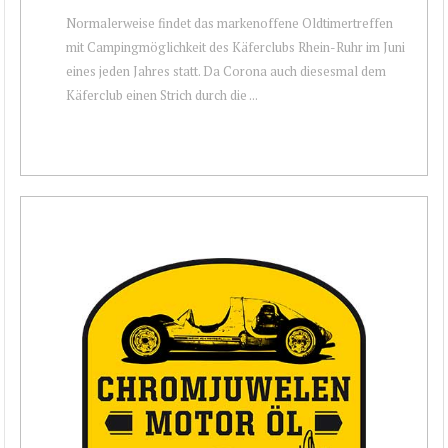
Normalerweise findet das markenoffene Oldtimertreffen
mit Campingmöglichkeit des Käferclubs Rhein-Ruhr im Juni
eines jeden Jahres statt. Da Corona auch diesesmal dem
Käferclub einen Strich durch die ...