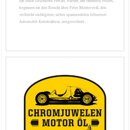
Ein Stück Geschichte Ferrari. Warum, um Himmels Willen,
beginnen wir den Bericht über Peter Monteverdi, den
vielleicht wichtigsten, sicher spannendsten Schweizer
Automobil-Konstrukteur, ausgerechnet ...