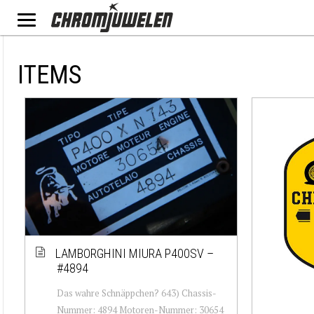
ITEMS
LAMBORGHINI MIURA P400SV –
#4894
Das wahre Schnäppchen? 643) Chassis-
Nummer: 4894 Motoren-Nummer: 30654