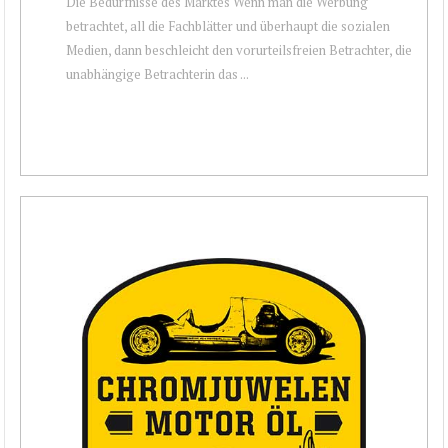
Die Bedürfnisse des Marktes Wenn man die Werbung
betrachtet, all die Fachblätter und überhaupt die sozialen
Medien, dann beschleicht den vorurteilsfreien Betrachter, die
unabhängige Betrachterin das ...