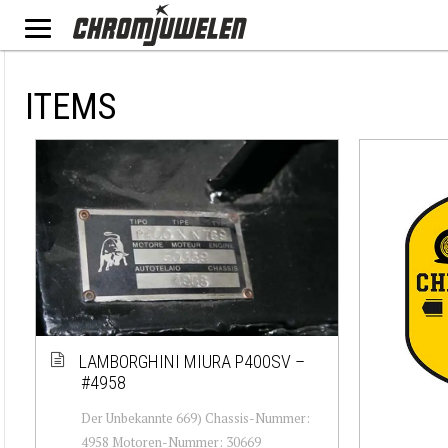
ITEMS
LAMBORGHINI MIURA P400SV –
#4958
Der Unbekannte 669) Chassis-Nummer:
4958 Motoren-Nummer: 30669