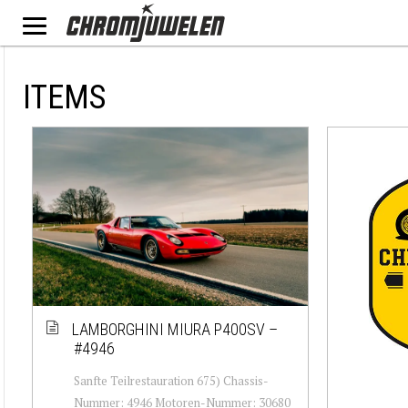
ITEMS
LAMBORGHINI MIURA P400SV –
#4946
Sanfte Teilrestauration 675) Chassis-
Nummer: 4946 Motoren-Nummer: 30680