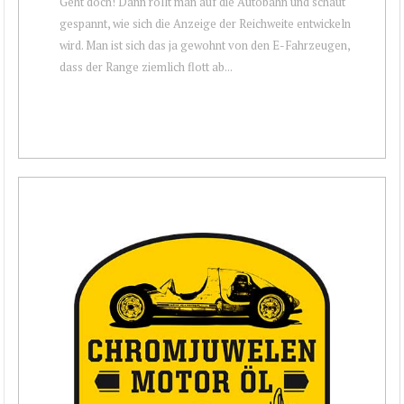
Geht doch! Dann rollt man auf die Autobahn und schaut
gespannt, wie sich die Anzeige der Reichweite entwickeln
wird. Man ist sich das ja gewohnt von den E-Fahrzeugen,
dass der Range ziemlich flott ab...