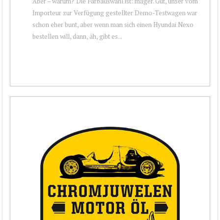
Aber – warum? Die Farbauswahl ist: mager. Gut, unser vom
Importeur zur Verfügung gestellter Demo-Testwagen war
schon eher bunt, aber wenn man sich einen Hyundai Nexo
bestellen will, dann, äh, gibt es...