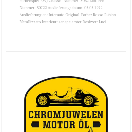
Farbenspiel 729) Chassis-Nummer: 5062 Motoren-
Nummer: 30722 Auslieferungsdatum: 05.05.1972
Auslieferung an: Interauto Original-Farbe: Rosso Rubino
Metallizzato Interieur: senape erster Besitzer: Luci...