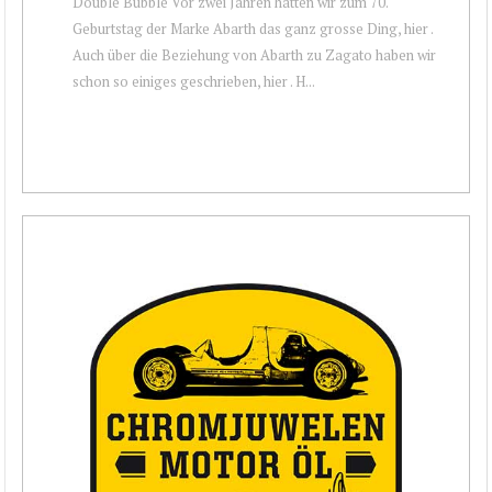
Double Bubble Vor zwei Jahren hatten wir zum 70.
Geburtstag der Marke Abarth das ganz grosse Ding, hier .
Auch über die Beziehung von Abarth zu Zagato haben wir
schon so einiges geschrieben, hier . H...