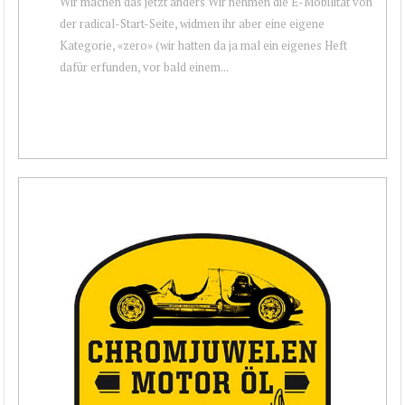
Wir machen das jetzt anders Wir nehmen die E-Mobilität von
der radical-Start-Seite, widmen ihr aber eine eigene
Kategorie, «zero» (wir hatten da ja mal ein eigenes Heft
dafür erfunden, vor bald einem...