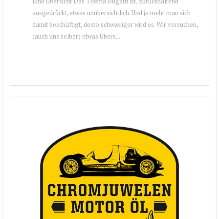
Eine Übersicht Das Thema Bugatti ist, zurückhaltend
ausgedrückt, etwas unübersichtlich. Und je mehr man sich
damit beschäftigt, desto schwieriger wird es. Wir versuchen,
(auch uns selber) etwas Übers...