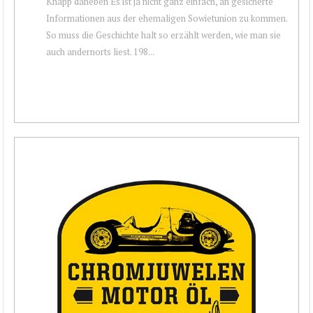
Knapp daneben Es ist ja nicht ganz einfach, an gesicherte
Informationen aus der ehemaligen Sowietunion zu kommen.
So muss die Geschichte halt so erzählt werden, wie man sie
auch andernorts liest. 198...