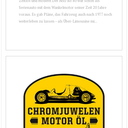
Zeitlos und modern Der NSU Ro 80 war schon als
Serienauto mit dem Wankelmotor seiner Zeit 20 Jahre
voraus. Es gab Pläne, das Fahrzeug auch nach 1977 noch
weiterleben zu lassen – als Über-Limousine mi...