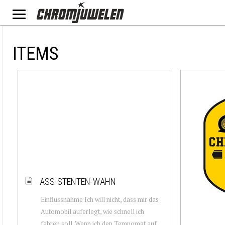
ITEMS
ASSISTENTEN-WAHN
Einflussnahme Ich will nicht, dass mir das
Automobil auferlegt, wie schnell ich
fahren soll. Wenn ich den Tempomat auf