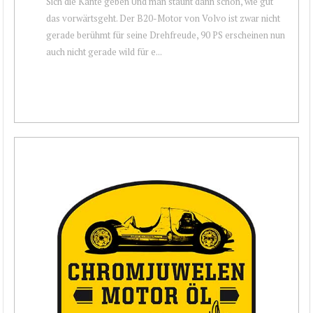
Sich die Kante geben Und man staunt dann schon, wie gut
das vorwärtsgeht. Der B20-Motor von Volvo ist zwar nicht
gerade berühmt für seine Drehfreude, 90 PS erscheinen nun
auch nicht gerade wild für e...