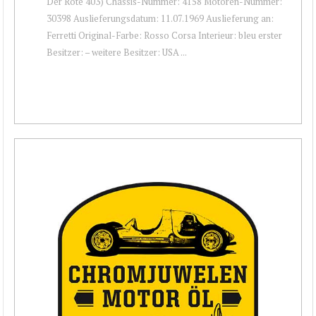
Der Rote 403) Chassis-Nummer: 4158 Motoren-Nummer:
30398 Auslieferungsdatum: 11.07.1969 Auslieferung an:
Ferretti Original-Farbe: Rosso Corsa Interieur: bleu erster
Besitzer: – weitere Besitzer: USA ...