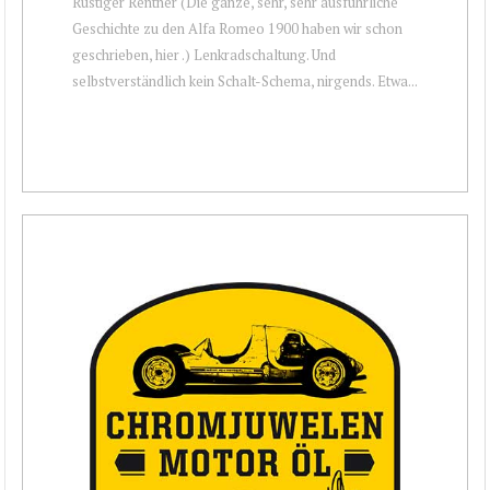
Rüstiger Rentner (Die ganze, sehr, sehr ausführliche
Geschichte zu den Alfa Romeo 1900 haben wir schon
geschrieben, hier .) Lenkradschaltung. Und
selbstverständlich kein Schalt-Schema, nirgends. Etwa...