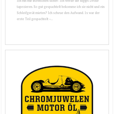
Ich bin mir inzwischen sicher: Ich werde die Rigips Decke
tapezieren. So gut gespachtelt bekomme ich sie nicht und ein
Schleifgerät mieten? Ich scheue den Aufwand. 1x war der
erste Teil gespachtelt –...