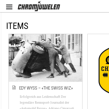
ITEMS
EDY WYSS – «THE SWISS WIZ»
Erfolgreich aus Leidenschaft Der
legendäre Rennsport-Journalist der
«Automobil Revue», Adriano Cimarosti,