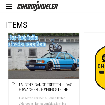
ITEMS
16. BENZ-BANDE TREFFEN – DAS
ERWACHEN UNSERER STERNE
Das Motto der Benz-Bande lautet:
„Mercedes-Benz: von klassisch bis