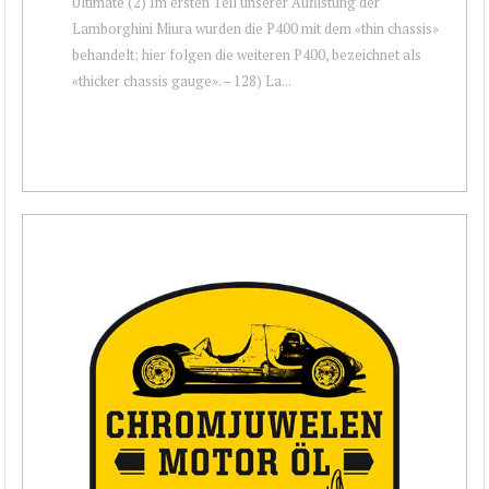
Ultimate (2) Im ersten Teil unserer Auflistung der
Lamborghini Miura wurden die P400 mit dem «thin chassis»
behandelt; hier folgen die weiteren P400, bezeichnet als
«thicker chassis gauge». – 128) La...