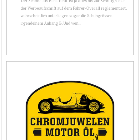
Der Schöne als Biest Heut’ ist ja alles bis zur Schriftgrösse
der Werbeaufschrift auf dem Fahrer-Overall reglementiert,
wahrscheinlich unterliegen sogar die Schuhgrössen
irgendeinem Anhang B. Und wen...