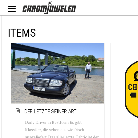
ITEMS
DER LETZTE SEINER ART
Daily Driver in Bestform Es gibt
Klassiker, die sehen aus wie frisch
ausgeliefert. Das allerletzte Cabriolet der